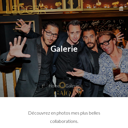
ACCUEIL
QUI SUIS-JE ?
Galerie
PRESTATIONS
GALERIE
CONTACT
Home
Galerie
06 37 90 49 57
Découvrez en photos mes plus belles
collaborations.